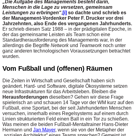
„Die Aufgabe des Managements besteht darin,
Menschen in die Lage zu versetzen, gemeinsam
Leistungen zu erbringen“
,
[i]
so dachte und schrieb es
der Management-Vordenker Peter F. Drucker vor drei
Jahrzehnten, also Ende des vergangenen Jahrhunderts.
Er schrieb diesen Satz 1988 – in der prädigitalen Epoche, in
der das gemeinsame Leisten als Team schon eine
Standardherausforderung des Managements war, in der
allerdings die Begriffe
Network
und
Teamwork
noch unter
ganz anderen technologischen Voraussetzungen betrachtet
wurden.
Vom Fußball und (offenen) Räumen
Die Zeiten in Wirtschaft und Gesellschaft haben sich
geändert. Hard- und Software, digitale Ökosysteme setzen
neue Infrastrukturen für das Arbeitsleben. Bleiben die
Herausforderungen
dieselben? Gehen wir diese Frage
spielerisch an und schauen 14 Tage vor der WM kurz auf den
Fußball, eine Sportart, bei der seit Jahrhunderten Menschen
versuchen, innerhalb eines Regelsystems auf einem durch
Linien strukturierten Feld einen Ball in ein Tor zu schießen.
Was meinen die beiden Fußball-Mentaltrainer Hans-Dieter
Hermann und
Jan Mayer
, wenn sie von der Metapher der
„sozialen Architektur“ eines Teams sprechen? Gemeint ist