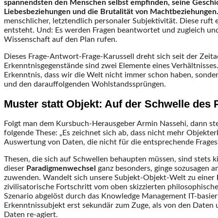
spannendsten den Menschen selbst empfinden, seine Geschich
Liebesbeziehungen und die Brutalität von Machtbeziehungen
menschlicher, letztendlich personaler Subjektivität. Diese ruft
entsteht. Und: Es werden Fragen beantwortet und zugleich un
Wissenschaft auf den Plan rufen.
Dieses Frage-Antwort-Frage-Karussell dreht sich seit der Zei
Erkenntnisgegenstände sind zwei Elemente eines Verhältniss
Erkenntnis, dass wir die Welt nicht immer schon haben, sonder
und den darauffolgenden Wohlstandssprüngen.
Muster statt Objekt: Auf der Schwelle de
Folgt man dem Kursbuch-Herausgeber Armin Nassehi, dann steh
folgende These: „Es zeichnet sich ab, dass nicht mehr Objekt
Auswertung von Daten, die nicht für die entsprechende Frages
Thesen, die sich auf Schwellen behaupten müssen, sind stets ki
dieser
Paradigmenwechsel
ganz besonders, ginge sozusagen an 
zuwenden. Wandelt sich unsere Subjekt-Objekt-Welt zu einer
zivilisatorische Fortschritt vom oben skizzierten philosophi
Szenario abgelöst durch das Knowledge Management IT-basierte
Erkenntnissubjekt erst sekundär zum Zuge, als von den Daten
Daten re-agiert.