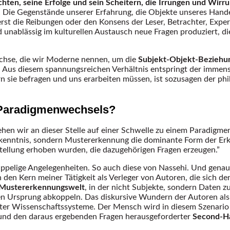
ten, seine Erfolge und sein Scheitern, die Irrungen und Wirr
.
Die Gegenstände unserer Erfahrung, die Objekte unseres Handel
 erst die Reibungen oder den Konsens der Leser, Betrachter, Exper
d unablässig im kulturellen Austausch neue Fragen produziert,
tachse, die wir Moderne nennen, um die
Subjekt-Objekt-Beziehu
es. Aus diesem spannungsreichen Verhältnis entspringt der im
n sie befragen und uns erarbeiten müssen, ist sozusagen der ph
s Paradigmenwechsels?
en wir an dieser Stelle auf einer Schwelle zu einem Paradigm
erkenntnis, sondern Mustererkennung die dominante Form der Erk
tellung erhoben wurden, die dazugehörigen Fragen erzeugen.”
ppelige Angelegenheiten. So auch diese von Nassehi. Und genau d
den Kern meiner Tätigkeit als Verleger von Autoren, die sich de
Mustererkennungswelt
, in der nicht Subjekte, sondern Daten 
schen Ursprung abkoppeln. Das diskursive Wundern der Autoren a
r Wissenschaftssysteme. Der Mensch wird in diesem Szenario ni
 und den daraus ergebenden Fragen herausgeforderter
Second-Ha