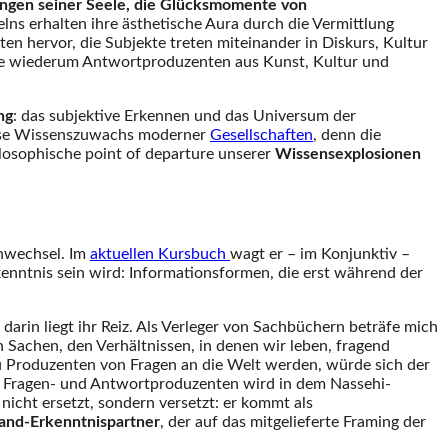
ungen seiner Seele, die Glücksmomente von
ns erhalten ihre ästhetische Aura durch die Vermittlung
ten hervor, die Subjekte treten miteinander in Diskurs, Kultur
 die wiederum Antwortproduzenten aus Kunst, Kultur und
ng
: das subjektive Erkennen und das Universum der
mense Wissenszuwachs moderner
Gesellschaften
, denn die
ilosophische point of departure unserer
Wissensexplosionen
enwechsel. Im
aktuellen Kursbuch
wagt er – im Konjunktiv –
enntnis sein wird: Informationsformen, die erst während der
arin liegt ihr Reiz. Als Verleger von Sachbüchern beträfe mich
n Sachen, den Verhältnissen, in denen wir leben, fragend
zu Produzenten von Fragen an die Welt werden, würde sich der
ls Fragen- und Antwortproduzenten wird in dem Nassehi-
cht ersetzt, sondern versetzt: er kommt als
nd-Erkenntnispartner
, der auf das mitgelieferte Framing der