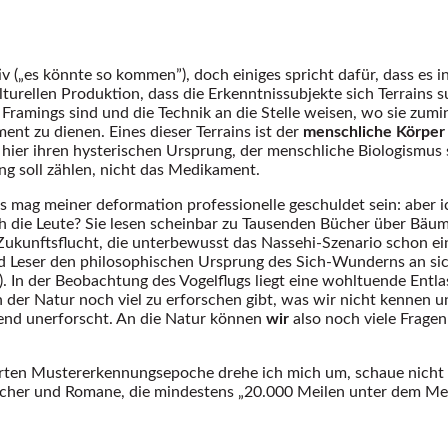
(„es könnte so kommen”), doch einiges spricht dafür, dass es in
ulturellen Produktion, dass die Erkenntnissubjekte sich Terrains
mings sind und die Technik an die Stelle weisen, wo sie zuminde
t zu dienen. Eines dieser Terrains ist der
menschliche Körper
 hier ihren hysterischen Ursprung, der menschliche Biologismus 
ing soll zählen, nicht das Medikament.
Es mag meiner deformation professionelle geschuldet sein: aber 
ch die Leute? Sie lesen scheinbar zu Tausenden Bücher über Bäu
ukunftsflucht, die unterbewusst das Nassehi-Szenario schon ein
 Leser den philosophischen Ursprung des Sich-Wunderns an sich 
r). In der Beobachtung des Vogelflugs liegt eine wohltuende Ent
in der Natur noch viel zu erforschen gibt, was wir nicht kennen
hend unerforscht. An die Natur können
wir
also noch viele Fragen
rten Mustererkennungsepoche drehe ich mich um, schaue nicht i
cher und Romane, die mindestens „20.000 Meilen unter dem Meer