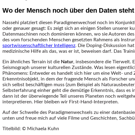
Wo der Mensch noch über den Daten steht
Nassehi platziert diesen Paradigmenwechsel noch im Konjunktiv 
oder genauer gesagt: Es zeigt sich an einigen Stellen unserer k
Datenmaschinen noch dominieren können, wo sie Autoren des Fra
des vom forschenden Menschen gesetzten Rahmens als Instrumen
sportwissenschaftlicher Intelligenz
. Die Doping-Diskussion hat
medizinische Hilfe als das, was er ist, beweisen darf. Das Train
Ein ähnliches Terrain ist die
Natur
, insbesondere die Tierwelt. 
Seismograph unserer kulturellen Zustände. Was lesen eigentli
Phänomens: Entweder es handelt sich hier um eine Welt- und Z
Erkenntnisobjekt, in dem der fragende Mensch als Forscher und
sich selbst beschäftigen muss (zum Beispiel als Naturausbeute
Selbsterfahrung einher geht die demütige Erkenntnis, dass es 
dann ist der überwiegende Teil unseres Planeten noch weitge
interpretieren. Hier bleiben wir First-Hand-Interpreten.
Auf der Schwelle des Paradigmenwechsels zu einer datenbasie
unten und freue mich auf viele Filme und Geschichten, Sachbü
Titelbild: © Michaela Kuhn