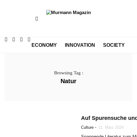
ECONOMY
INNOVATION
SOCIETY
CULTURE
Browsing Tag :
Natur
Auf Spurensuche und
-
Culture
11. März 2024
Spannende Literatur zum Mit