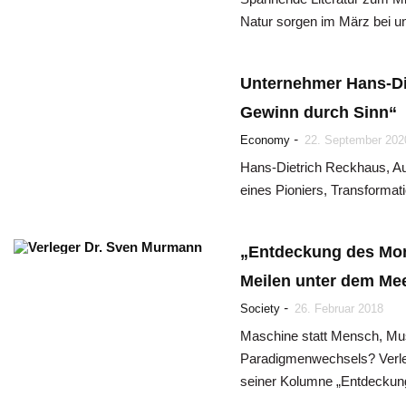
Natur sorgen im März bei un
Unternehmer Hans-Di
Gewinn durch Sinn“
-
Economy
22. September 202
Hans-Dietrich Reckhaus, Aut
eines Pioniers, Transformat
„Entdeckung des Mon
Meilen unter dem Me
-
Society
26. Februar 2018
Maschine statt Mensch, Must
Paradigmenwechsels? Verle
seiner Kolumne „Entdeckun