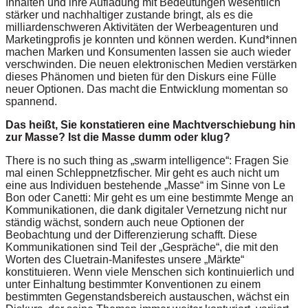
Inhalten und ihre Aufladung mit Bedeutungen wesentlich
stärker und nachhaltiger zustande bringt, als es die
milliardenschweren Aktivitäten der Werbeagenturen und
Marketingprofis je konnten und können werden. Kund*innen
machen Marken und Konsumenten lassen sie auch wieder
verschwinden. Die neuen elektronischen Medien verstärken
dieses Phänomen und bieten für den Diskurs eine Fülle
neuer Optionen. Das macht die Entwicklung momentan so
spannend.
Das heißt, Sie konstatieren eine Machtverschiebung hin
zur Masse? Ist die Masse dumm oder klug?
There is no such thing as „swarm intelligence“: Fragen Sie
mal einen Schleppnetzfischer. Mir geht es auch nicht um
eine aus Individuen bestehende „Masse“ im Sinne von Le
Bon oder Canetti: Mir geht es um eine bestimmte Menge an
Kommunikationen, die dank digitaler Vernetzung nicht nur
ständig wächst, sondern auch neue Optionen der
Beobachtung und der Differenzierung schafft. Diese
Kommunikationen sind Teil der „Gespräche“, die mit den
Worten des Cluetrain-Manifestes unsere „Märkte“
konstituieren. Wenn viele Menschen sich kontinuierlich und
unter Einhaltung bestimmter Konventionen zu einem
bestimmten Gegenstandsbereich austauschen, wächst ein