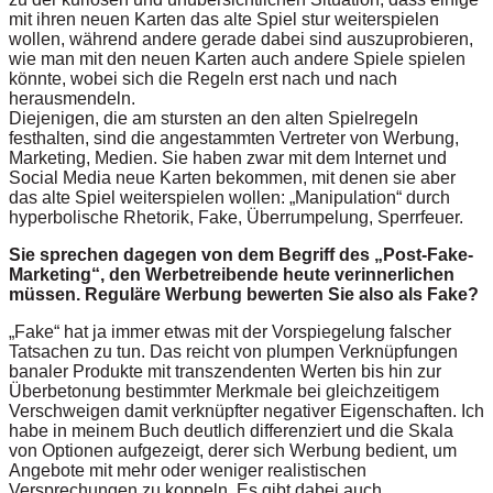
mit ihren neuen Karten das alte Spiel stur weiterspielen
wollen, während andere gerade dabei sind auszuprobieren,
wie man mit den neuen Karten auch andere Spiele spielen
könnte, wobei sich die Regeln erst nach und nach
herausmendeln.
Diejenigen, die am stursten an den alten Spielregeln
festhalten, sind die angestammten Vertreter von Werbung,
Marketing, Medien. Sie haben zwar mit dem Internet und
Social Media neue Karten bekommen, mit denen sie aber
das alte Spiel weiterspielen wollen: „Manipulation“ durch
hyperbolische Rhetorik, Fake, Überrumpelung, Sperrfeuer.
Sie sprechen dagegen von dem Begriff des „Post-Fake-
Marketing“, den Werbetreibende heute verinnerlichen
müssen. Reguläre Werbung bewerten Sie also als Fake?
„Fake“ hat ja immer etwas mit der Vorspiegelung falscher
Tatsachen zu tun. Das reicht von plumpen Verknüpfungen
banaler Produkte mit transzendenten Werten bis hin zur
Überbetonung bestimmter Merkmale bei gleichzeitigem
Verschweigen damit verknüpfter negativer Eigenschaften. Ich
habe in meinem Buch deutlich differenziert und die Skala
von Optionen aufgezeigt, derer sich Werbung bedient, um
Angebote mit mehr oder weniger realistischen
Versprechungen zu koppeln. Es gibt dabei auch