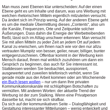
Man muss zwei Ebenen klar unterscheiden: Auf der einen
Ebene geht es um Inhalte und darum, was uns Werbung mit
welchen rhetorischen Mitteln eigentlich mitzuteilen versucht.
Da ändert sich im Prinzip wenig. Auf der anderen Ebene geht
es um die mediale Übermittlung dieses „Contents“, also um
die Kanäle, Frequenzen, Orte und Zeitpunkte solcher
Äußerungen. Dass dahin die Energie der Werbetreibenden
fließt, lässt sich im Alltag unschwer erkennen: Man versucht
Sie mit allen Mitteln zu jeder Zeit an jedem Ort auf jedem
Kanal zu erwischen, um Ihnen nach wie vor den nur allzu
vertrauten Mumpitz von besser, geiler, neuer, billiger, bunter
entgegenzuschreien. Offenbar kommt in der Werbung kein
Mensch darauf, Ihnen mal wirklich zuzuhören um dann ein
Gespräch zu beginnen, das auch für Sie interessant ist.
Stattdessen werden Sie beobachtet, ausspioniert,
ausgewertet und zuweilen telefonisch verhört, wenn Sie
gerade müde aus der Arbeit kommen oder am Wochenende
ein Buch lesen wollen
– nur um dann Ihre privaten
Kommunikationskanäle mit schlüpfrigen Botschaften zu
vermüllen. Mit anderen Worten: der aktuelle Trend der
Werbung ist der zum Stalking. Wenn eine Privatperson
dasselbe tut, macht sie sich strafbar.
Da sich auf der kommunikativen Seite – Dialogfähigkeit und
Gestaltung interessanter Mitteilungen – wenig entwickelt und