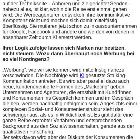
auf der Technikseite – Abhören und zielgerichtet Senden –
nahezu alles, ist klar, wohin die Reise erst einmal gehen
wird: Die Werbeagenturen entwickeln ihre kommunikative
Kompetenz nicht und machen sich damit mittelfristig
überflüssig. Sie mutieren jetzt schon zu Inkassounternehmen
für Google, Facebook und andere und werden von denen in
absehbarer Zeit durch KI ersetzt werden.
Ihrer Logik zufolge lassen sich Marken nur besitzen,
nicht steuern. Wozu dann überhaupt noch Werbung bei
so viel Kontingenz?
„Werbung“, wie wir sie kennen, wird mittelfristig nahezu
verschwinden. Die Nachfolge wird
KI
gestützte Stalking-
Kommunikation antreten. Es wird aber parallel dazu auch
neue, kundenorientierte Formen des „Marketing“ geben.
Unternehmen und Agenturen, die ernsthaft mit Kund*innen
und Konsumenten ins Gespräch kommen und im Gespräch
bleiben, werden nachhaltig erfolgreich sein. Angesichts einer
komplexen Sozial- und Konsumentenstruktur sieht das
schwieriger aus, als es in Wirklichkeit ist. Es gibt dafür eine
ganze Reihe erprobter Verfahren und entsprechenden
Background aus den Sozialwissenschaften, gerade aus der
qualitativen Forschung.
Jenseits davon wird aber der Diskurs der Konsumenten die