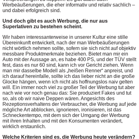
Werbeäußerungen, die eher informativ und relativ sachlich –
und dabei erfolgreich sind.
Und doch gibt es auch Werbung, die nur aus
Superlativen zu bestehen scheint.
Wir haben interessanterweise in unserer Kultur eine stille
Übereinkunft entwickelt, nach der man Werbeäußerungen
nicht wörtlich nehmen sollte, sofern sie sich nicht auf objektiv
messbare Produktmerkmale beziehen. Bietet man mir ein
Auto mit der Aussage an, es habe 400 PS, und der TÜV stellt
fest, dass es nur 60 sind, kann ich vor Gericht ziehen. Wenn
man mir dasselbe Modell als „heißen Renner“ anpreist, und
ich darauf hereinfalle, sollte ich das lieber nicht an die große
Glocke hängen, wenn ich nicht als hoffnungslos naiv gelten
will. Ein immer noch viel zu großer Teil der Werbung tut aber
nach wie vor noch genau das: Sie produziert Fakes und tut
so, als ob wir naive Deppen wären. Angesichts des
Rezeptionsverhaltens der Verbraucher, die Werbung auf jede
mögliche Art abblocken, ignorieren, ironisieren, ist das
Schneckentempo, mit dem sich der Umgang der Werbung
mit ihren Inhalten und mit den Konsumenten verändert,
wirklich erstaunlich.
Welche Kriterien sind es, die Werbung heute verändern?