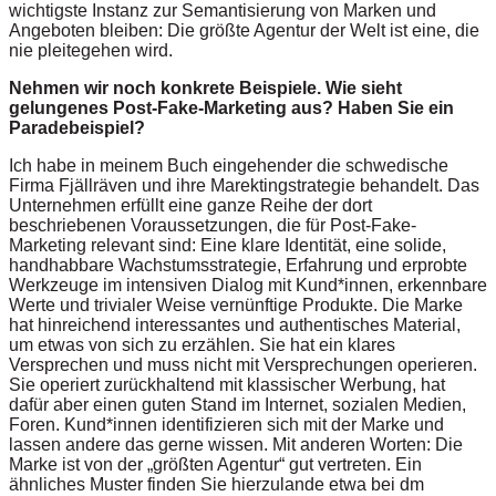
wichtigste Instanz zur Semantisierung von Marken und
Angeboten bleiben: Die größte Agentur der Welt ist eine, die
nie pleitegehen wird.
Nehmen wir noch konkrete Beispiele. Wie sieht
gelungenes Post-Fake-Marketing aus? Haben Sie ein
Paradebeispiel?
Ich habe in meinem Buch eingehender die schwedische
Firma Fjällräven und ihre Marektingstrategie behandelt. Das
Unternehmen erfüllt eine ganze Reihe der dort
beschriebenen Voraussetzungen, die für Post-Fake-
Marketing relevant sind: Eine klare Identität, eine solide,
handhabbare Wachstumsstrategie, Erfahrung und erprobte
Werkzeuge im intensiven Dialog mit Kund*innen, erkennbare
Werte und trivialer Weise vernünftige Produkte. Die Marke
hat hinreichend interessantes und authentisches Material,
um etwas von sich zu erzählen. Sie hat ein klares
Versprechen und muss nicht mit Versprechungen operieren.
Sie operiert zurückhaltend mit klassischer Werbung, hat
dafür aber einen guten Stand im Internet, sozialen Medien,
Foren. Kund*innen identifizieren sich mit der Marke und
lassen andere das gerne wissen. Mit anderen Worten: Die
Marke ist von der „größten Agentur“ gut vertreten. Ein
ähnliches Muster finden Sie hierzulande etwa bei dm