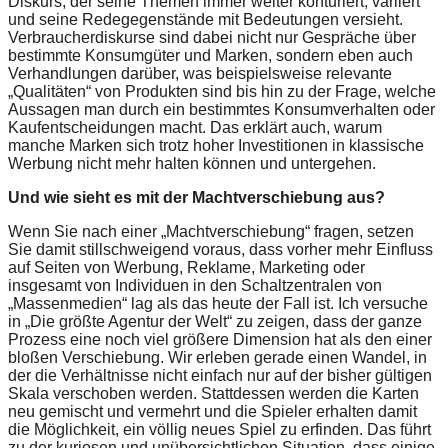
Diskurs, der seine Themen immer weiter konturiert, variiert
und seine Redegegenstände mit Bedeutungen versieht.
Verbraucherdiskurse sind dabei nicht nur Gespräche über
bestimmte Konsumgüter und Marken, sondern eben auch
Verhandlungen darüber, was beispielsweise relevante
„Qualitäten“ von Produkten sind bis hin zu der Frage, welche
Aussagen man durch ein bestimmtes Konsumverhalten oder
Kaufentscheidungen macht. Das erklärt auch, warum
manche Marken sich trotz hoher Investitionen in klassische
Werbung nicht mehr halten können und untergehen.
Und wie sieht es mit der Machtverschiebung aus?
Wenn Sie nach einer „Machtverschiebung“ fragen, setzen
Sie damit stillschweigend voraus, dass vorher mehr Einfluss
auf Seiten von Werbung, Reklame, Marketing oder
insgesamt von Individuen in den Schaltzentralen von
„Massenmedien“ lag als das heute der Fall ist. Ich versuche
in „Die größte Agentur der Welt“ zu zeigen, dass der ganze
Prozess eine noch viel größere Dimension hat als den einer
bloßen Verschiebung. Wir erleben gerade einen Wandel, in
der die Verhältnisse nicht einfach nur auf der bisher gültigen
Skala verschoben werden. Stattdessen werden die Karten
neu gemischt und vermehrt und die Spieler erhalten damit
die Möglichkeit, ein völlig neues Spiel zu erfinden. Das führt
zu der kuriosen und unübersichtlichen Situation, dass einige