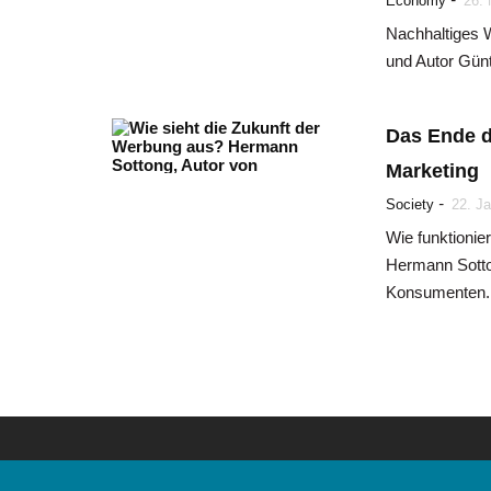
Economy
26.
Nachhaltiges W
und Autor Günt
Das Ende d
Marketing
-
Society
22. J
Wie funktionie
Hermann Sotton
Konsumenten.