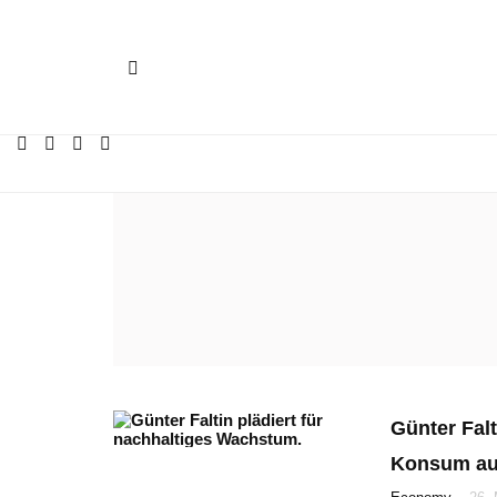
Günter Fal
Konsum a
-