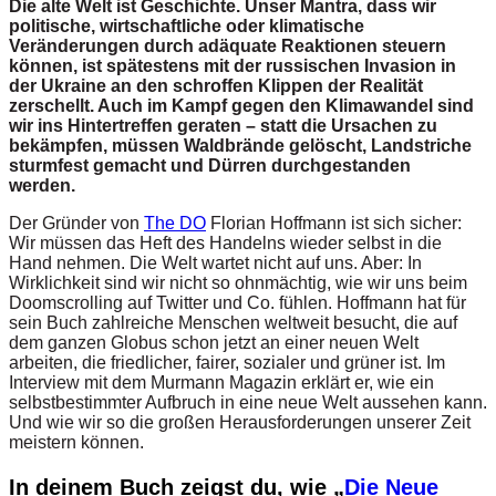
Die alte Welt ist Geschichte. Unser Mantra, dass wir
politische, wirtschaftliche oder klimatische
Veränderungen durch adäquate Reaktionen steuern
können, ist spätestens mit der russischen Invasion in
der Ukraine an den schroffen Klippen der Realität
zerschellt. Auch im Kampf gegen den Klimawandel sind
wir ins Hintertreffen geraten – statt die Ursachen zu
bekämpfen, müssen Waldbrände gelöscht, Landstriche
sturmfest gemacht und Dürren durchgestanden
werden.
Der Gründer von
The DO
Florian Hoffmann ist sich sicher:
Wir müssen das Heft des Handelns wieder selbst in die
Hand nehmen. Die Welt wartet nicht auf uns. Aber: In
Wirklichkeit sind wir nicht so ohnmächtig, wie wir uns beim
Doomscrolling auf Twitter und Co. fühlen. Hoffmann hat für
sein Buch zahlreiche Menschen weltweit besucht, die auf
dem ganzen Globus schon jetzt an einer neuen Welt
arbeiten, die friedlicher, fairer, sozialer und grüner ist. Im
Interview mit dem Murmann Magazin erklärt er, wie ein
selbstbestimmter Aufbruch in eine neue Welt aussehen kann.
Und wie wir so die großen Herausforderungen unserer Zeit
meistern können.
In deinem Buch zeigst du, wie „
Die Neue