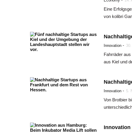
Economy
24.
Eine Erfolgsge
von kolibri G
Nachhaltig
-
Innovation
30.
Fahrräder aus 
aus Kiel und 
Nachhaltig
-
Innovation
5. 
Von Brotbier 
unterschiedlich
Innovation 