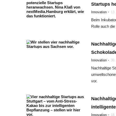
Startups 
-
Innovation
13.
Beim Inkubator
Rolle auch die 
Nachhaltig
Schokolad
-
Innovation
30.
Nachhaltige S
umweltschonend
vor.
Nachhaltig
intelligen
-
Innovation
18.