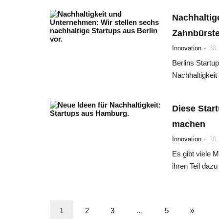
Nachhaltig
Zahnbürst
-
Innovation
30.
Berlins Startup
Nachhaltigkeit 
Diese Star
machen
-
Innovation
10.
Es gibt viele 
ihren Teil daz
1
2
3
…
5
»