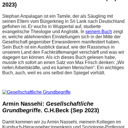
2023)
Stephan Anpalagan ist ein Tamile, der als Säugling mit
seinen Eltern vom Bürgerkrieg in Sri Lank nach Deutschland
geflohen ist. Er wuchs in Wuppertal auf, studierte
evangelische Theologie und Anglistik. In
seinem Buch
zeigt
er, welche ablehnenden Einstellungen sich in der Mitte der
Gesellschaft gegenüber Einwanderern manifestiert haben.
Sein Buch ist ein Ausblick darauf, wie der Rassismus in
unserem Land den Fachkräftemangel verschärft und was wir
dagegen tun können. Als ich dieses Buch gelesen habe,
musste ich sofort an einen Satz von Max Frisch denken: „Wir
riefen Arbeitskräfte, und es kamen Menschen“. Ein wichtiges
Buch, auch, weil es uns selbst den Spiegel vorhält.
Armin Nassehi:
Gesellschaftliche
Grundbegriffe
. C.H.Beck (Sep 2023)
Damit kommen wir zu Armin Nassehi, meinem Kollegen im
Kursbuch-Herausgeber:innenkreis und Soziologie-Professor