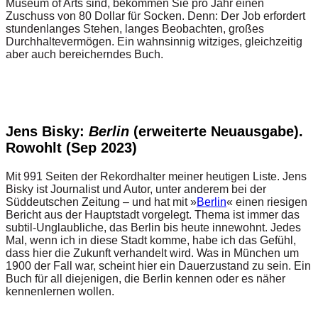
Museum of Arts sind, bekommen Sie pro Jahr einen
Zuschuss von 80 Dollar für Socken. Denn: Der Job erfordert
stundenlanges Stehen, langes Beobachten, großes
Durchhaltevermögen. Ein wahnsinnig witziges, gleichzeitig
aber auch bereicherndes Buch.
Jens Bisky:
Berlin
(erweiterte Neuausgabe).
Rowohlt (Sep 2023)
Mit 991 Seiten der Rekordhalter meiner heutigen Liste. Jens
Bisky ist Journalist und Autor, unter anderem bei der
Süddeutschen Zeitung – und hat mit »
Berlin
« einen riesigen
Bericht aus der Hauptstadt vorgelegt. Thema ist immer das
subtil-Unglaubliche, das Berlin bis heute innewohnt. Jedes
Mal, wenn ich in diese Stadt komme, habe ich das Gefühl,
dass hier die Zukunft verhandelt wird. Was in München um
1900 der Fall war, scheint hier ein Dauerzustand zu sein. Ein
Buch für all diejenigen, die Berlin kennen oder es näher
kennenlernen wollen.