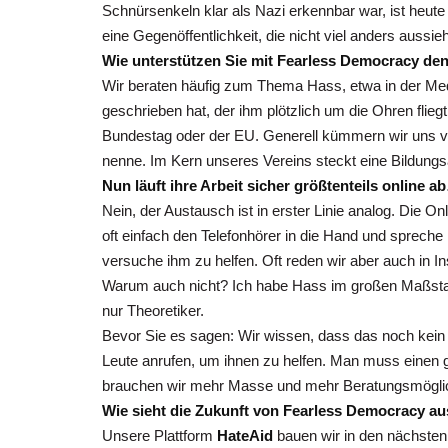
Schnürsenkeln klar als Nazi erkennbar war, ist heut
eine Gegenöffentlichkeit, die nicht viel anders aussieh
Wie unterstützen Sie mit Fearless Democracy den
Wir beraten häufig zum Thema Hass, etwa in der Medi
geschrieben hat, der ihm plötzlich um die Ohren flieg
Bundestag oder der EU. Generell kümmern wir uns v
nenne. Im Kern unseres Vereins steckt eine Bildungsauf
Nun läuft ihre Arbeit sicher größtenteils online a
Nein, der Austausch ist in erster Linie analog. Die On
oft einfach den Telefonhörer in die Hand und sprech
versuche ihm zu helfen. Oft reden wir aber auch in I
Warum auch nicht? Ich habe Hass im großen Maßstab wi
nur Theoretiker.
Bevor Sie es sagen: Wir wissen, dass das noch kein n
Leute anrufen, um ihnen zu helfen. Man muss einen 
brauchen wir mehr Masse und mehr Beratungsmöglich
Wie sieht die Zukunft von
Fearless Democracy
aus
Unsere Plattform
HateAid
bauen wir in den nächsten