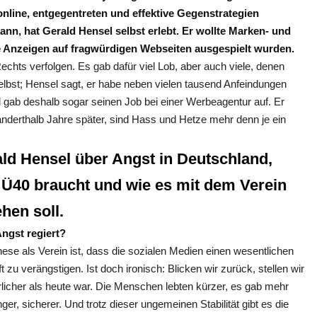
online, entgegentreten und effektive Gegenstrategien
nn, hat Gerald Hensel selbst erlebt. Er wollte Marken- und
e Anzeigen auf fragwürdigen Webseiten ausgespielt wurden.
hts verfolgen. Es gab dafür viel Lob, aber auch viele, denen
elbst; Hensel sagt, er habe neben vielen tausend Anfeindungen
 gab deshalb sogar seinen Job bei einer Werbeagentur auf. Er
 anderthalb Jahre später, sind Hass und Hetze mehr denn je ein
ald Hensel über Angst in Deutschland,
 Ü40 braucht und wie es mit dem Verein
hen soll.
ngst regiert?
se als Verein ist, dass die sozialen Medien einen wesentlichen
zu verängstigen. Ist doch ironisch: Blicken wir zurück, stellen wir
rlicher als heute war. Die Menschen lebten kürzer, es gab mehr
er, sicherer. Und trotz dieser ungemeinen Stabilität gibt es die