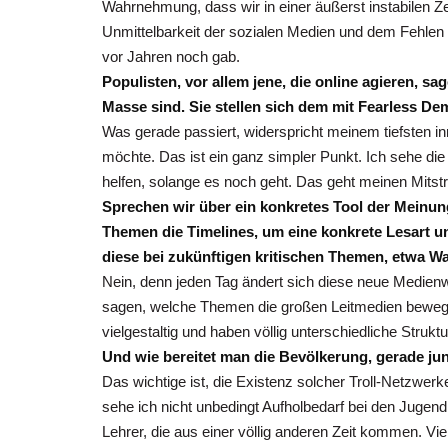
Wahrnehmung, dass wir in einer äußerst instabilen Ze
Unmittelbarkeit der sozialen Medien und dem Fehlen
vor Jahren noch gab.
Populisten, vor allem jene, die online agieren, s
Masse sind. Sie stellen sich dem mit Fearless D
Was gerade passiert, widerspricht meinem tiefsten in
möchte. Das ist ein ganz simpler Punkt. Ich sehe 
helfen, solange es noch geht. Das geht meinen Mitstre
Sprechen wir über ein konkretes Tool der Meinun
Themen die Timelines, um eine konkrete Lesart u
diese bei zukünftigen kritischen Themen, etwa W
Nein, denn jeden Tag ändert sich diese neue Medienw
sagen, welche Themen die großen Leitmedien bewegen
vielgestaltig und haben völlig unterschiedliche Struktu
Und wie bereitet man die Bevölkerung, gerade ju
Das wichtige ist, die Existenz solcher Troll-Netzwe
sehe ich nicht unbedingt Aufholbedarf bei den Jugend
Lehrer, die aus einer völlig anderen Zeit kommen. Vie