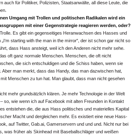
auch für Politiker, Polizisten, Staatsanwälte, all diese Leute, die
ben.
inen Umgang mit Trollen und politischen Radikalen wird ein
Hassgruppen mit einer Gegenstrategie reagieren werden, oder?
n Trolle. Es gibt ein gegenseitiges Heranwachsen des Hasses und
‘m starting with the man in the mirror“, der ist schon gar nicht so
ührt, dass Hass ansteigt, weil ich den Anderen nicht mehr sehe.
d das oft ganz normale Menschen. Menschen, die oft nicht
nschen, die sich entschuldigen und die Schiss haben, wenn sie
r. Aber man merkt, dass das Handy, das man dazwischen hat,
 mit Menschen zu tun hat. Man glaubt, dass man nicht gesehen
ht mehr grundsätzlich klären. Je mehr Technologie in der Welt
 – so, wie wenn ich auf Facebook mit alten Freunden in Kontakt
es entstehen die, die aus Hass politisches und materielles Kapital
scher Macht und dergleichen mehr. Es existiert eine neue Hass-
ook, auf Twitter, Gab.ai, Gamerservern und und und. Nicht nur bei
as, was früher als Skinhead mit Baseballschläger und weißen