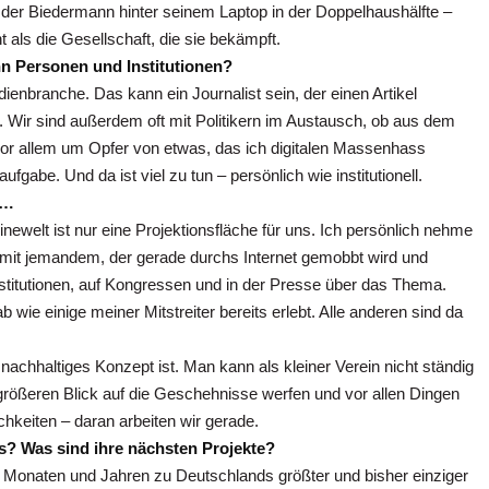
e der Biedermann hinter seinem Laptop in der Doppelhaushälfte –
t als die Gesellschaft, die sie bekämpft.
n Personen und Institutionen?
enbranche. Das kann ein Journalist sein, der einen Artikel
t. Wir sind außerdem oft mit Politikern im Austausch, ob aus dem
or allem um Opfer von etwas, das ich digitalen Massenhass
gabe. Und da ist viel zu tun – persönlich wie institutionell.
b…
linewelt ist nur eine Projektionsfläche für uns. Ich persönlich nehme
e mit jemandem, der gerade durchs Internet gemobbt wird und
nstitutionen, auf Kongressen und in der Presse über das Thema.
e einige meiner Mitstreiter bereits erlebt. Alle anderen sind da
achhaltiges Konzept ist. Man kann als kleiner Verein nicht ständig
größeren Blick auf die Geschehnisse werfen und vor allen Dingen
keiten – daran arbeiten wir gerade.
? Was sind ihre nächsten Projekte?
 Monaten und Jahren zu Deutschlands größter und bisher einziger