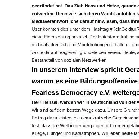
gegründet hat. Das Ziel: Hass und Hetze, gerade 
entwerfen. Denn wie sich deren Wucht anfühlen ka
Mediaverantwortliche darauf hinwiesen, dass ihr
User konnten dies unter dem Hashtag #KeinGeldfürRec
diese Einmischung missfiel. Der Hatestorm traf ihn s
mehr als drei Dutzend Morddrohungen erhalten – und
wollte darauf reagieren, gründete den Verein. Heute,
Bestandteil von sozialen Netzwerken.
In unserem Interview spricht Ger
warum es eine Bildungsoffensive
Fearless Democracy e.V. weiterge
Herr Hensel, werden wir in Deutschland von der A
Wir sind auf dem besten Wege dazu. Unsere Grundthe
Beitrag dazu leisten, die demokratische Gemeinschaft 
fest, dass die Welt in der Vergangenheit immer gefäh
Kriege, Hunger und Katastrophen. Wir leben heute läng