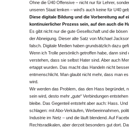
Ohne die Ü40 Offensive – nicht nur für Lehrer, sondern 
unseren Staat lenken – wird’s auch keine für U40 ge
Diese digitale
Bildung
und die Vorbereitung auf e
kontinuierlicher Prozess sein, auf den auch die 
Es gibt nicht nur die gute Gesellschaft und die böse
der Abneigung. Dieser alte Satz von Michael Jackson „I
falsch. Digitale Medien haben grundsätzlich dazu gef
Wenn ich Trolle persönlich getroffen habe, dann sin
verstehen, dass sie selbst Hater sind. Aber auch Me
ertappt wurden. Das macht das Handeln nicht besse
entmenschlicht. Man glaubt nicht mehr, dass man es
wird.
Wir werden das Problem, das den Hass begründet, nic
sein wird, desto mehr „gute“ Verbindungen entstehen
bleibe. Das Gegenteil entsteht aber auch: Hass. Und 
schlagen: mit Abo-Verkäufen, Werbeeinnahmen, politi
Industrie im Netz – und die läuft blendend. Auf Faceb
Rechtsradikalen, aber derzeit besonders gut dort. D