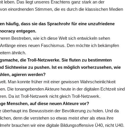
it leben. Das liegt unseres Erachtens ganz stark an der
 von einordnenden Stimmen, die es durch die klassischen Medien
agen häufig, dass sie das Sprachrohr für eine unzufriedene
emocracy entgegen.
neren Bestreben, wie ich diese Welt sich entwickeln sehen
die Anfänge eines neuen Faschismus. Den möchte ich bekämpfen
itern ähnlich.
gsmache, die Troll-Netzwerke. Sie fluten zu bestimmten
nd Sichtweise zu pushen. Ist es möglich vorherzusehen, wie
ahlen, agieren werden?
elt. Man konnte früher mit einer gewissen Wahrscheinlichkeit
. Die tonangebenden Akteure heute in der digitalen Echtzeit sind
ren. Da ist Troll-Netzwerk nicht gleich Troll-Netzwerk.
nge Menschen, auf diese neuen Akteure vor?
rke überhaupt ins Bewusstsein der Bevölkerung zu holen. Und da
lichen, denn die verstehen so etwas meist eher als etwa ihre
lmehr brauchen wir eine digitale Bildungsoffensive Ü40, nicht U40.