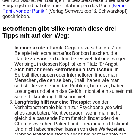
dem schwäbischen Balingen litt beispielsweise unter starker
Flugangst und hat über ihre Erfahrungen das Buch „
Keine
Panik vor der Panik!
“ (Verlag Schwarzkopf & Schwarzkopf)
geschrieben.
Betroffenen gibt Silke Porath diese drei
Tipps mit auf den Weg:
In einer akuten Panik
: Gegenreize schaffen. Zum
Beispiel ein extra scharfes Bonbon lutschen, die
Hände zu Fäusten ballen, bis es weh tut oder singen.
Wer singt, in dessen Kopf ist kein Platz für Angst.
Sich mit anderen Betroffenen austauschen
: in
Selbsthilfegruppen oder Internetforen findet man
Menschen, die den selben ‚Knall‘ haben wie man
selbst. Die verstehen das Problem, hören zu, haben
Lösungen und allein das Gefühl, nicht allein zu sein mit
seiner Erkrankung hilft schon viel.
Langfristig hilft nur eine Therapie
: von der
Verhaltenstherapie bis hin zur Psychoanalyse wird
alles angeboten. Nicht verzagen, wenn man nicht
gleich die passende Form für sich findet oder die
Chemie zwischen Patient und Therapeut nicht stimmt.
Und nicht abschrecken lassen von den Wartezeiten.
Manche Patienten stehen sechs bis acht Monate auf