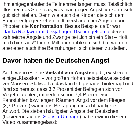
ihm entgegenlaufende Teilnehmer fangen muss. Tatsächlich
illustriert das Spiel das, was man gegen Angst tun kann, sehr
gut: sich stellen. Denn wie auch die Kinder, die sich dem
Fänger entgegenstellen, hilft meist auch bei Ängsten und
Phobien die
Konfrontation
. Bestes Beispiel dafür war
Hanka Rackwitz im diesjährigen Dschungelcamp
, deren
zahlreiche Ängste und Zwänge bei „Ich bin ein Star – Holt
mich hier raus!“ für ein Millionenpublikum sichtbar wurden –
aber eben auch ihre Bemühungen, sich diesen zu stellen.
Davor haben die Deutschen Angst
Auch wenn es eine
Vielzahl von Ängsten
gibt, existieren
einige „Klassiker“ – vor großen Höhen beispielsweise oder
vor Mäusen. Statista hat das kürzlich genauer hinterfragt und
fand so heraus, dass 3,2 Prozent der Befragten sich vor
Vögeln fürchten, immerhin schon 7,4 Prozent vor
Fahrstühlen bzw. engen Räumen. Angst vor dem Fliegen
(8,7 Prozent) war in der Befragung die acht häufigste
Antwort. Die sieben häufigsten Ängste der Deutschen
(basierend auf der
Statista-Umfrage
) haben wir in diesem
Video zusammengefasst: