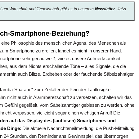
d um Wirtschaft und Gesellschaft gibt es in unserem
Newsletter
. Jetzt
nsch-Smartphone-Beziehung?
isse eine Philosophie des menschlichen Agens, des Menschen als
m Smartphone zu greifen, landet es nicht in unserer Hand.
in Smartphone sehr genau weiß, wie es unsere Aufmerksamkeit
chen, aus dem Nichts erschallende Töne – alles Signale, die die
 immerhin auch Blitze, Erdbeben oder der fauchende Säbelzahntiger
Jamba-Sparabo“ zum Zeitalter der Pein der Lautlosigkeit
 nicht auch in Alarmbereitschaft zu versetzen, schalten wir das
m Gefühl gegeißelt, vom Säbelzahntiger gebissen zu werden, ohne
cht verpassen, vielleicht sogar einen wichtigen Anruf! Die
den auf das Display des (lautlosen) Smartphones und
nde Dinge
: Die aktuelle Nachrichteneilmeldung, die Push-Mitteilung
ten 24 Stunden, den Reminder ans Gewinnspiel, das übermorgen