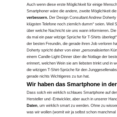
Auch wenn diese erste Möglichkeit für einige Menschen 
Smartphoner wäre die andere, zweite Möglichkeit die
verbessern.
Der Design Consultant Andrew Doherty 
klügsten Telefone noch ziemlich dumm“ seien. Weil 
über welche Nachricht sie uns wann informieren. D
da mal ein paar witzige Sprüche für T-Shirts überlegt“
der besten Freundin, die gerade ihren Job verloren h
Doherty spricht daher von einer „personalisierten Kün
einem Candle-Light-Dinner über die Notlage der best
erinnert, welchen Wein sie am liebsten trinkt und 
die witzigen T-Shirt-Sprüche für den Junggesellenab
gerade nichts Wichtigeres zu tun hat.
Wir haben das Smartphone in de
Dass solch ein wirklich schlaues Smartphone auf den
Hersteller und -Entwickler, aber auch in unserer Ha
Daten
, um wirklich smart zu werden. Ohne zu wissen
was wir wollen (womit wir ja selbst schon manchm