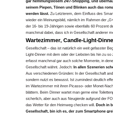
gar hemmungslosem 24/7-Shopping, und überhaup
seinem Piepen, Tönen und Blinken auch das roman
werden lässt.
Zu Letzterem, dem Einfluss des Sma
wieder ein Meinungsbild, nämlich im Rahmen der „
der 16- bis 19-Jährigen sowie ebenfalls 60 Prozent d
manchmal dabei, dass ich in Gesellschaft anderer m
Wartezimmer, Candle-Light-Dinn
Gesellschaft – das ist natürlich ein weit gefasster B
Light-Dinner mit dem oder der Liebsten bis hin zu so z
erfasst manchmal gar auch solche Momente, in denen 
Gesellschaft wähnt. Jedoch:
In allen Szenerien sch
Aus verschiedenen Gründen: In der Gesellschaft and
sondern nutzt es bewusst. Ist zumindest deutlich eff
im Wartezimmer mit ihren Picasso- oder Monet-Nac
blättern. Beim Dinner wartet man gerne eine Toilet
sicherlich, aber auch aus Neugierde aufgrund der FO
das Wetter für den Heimweg checken will.
Doch in be
Gesellschaft, bin ich es, der zum Smartphone gre