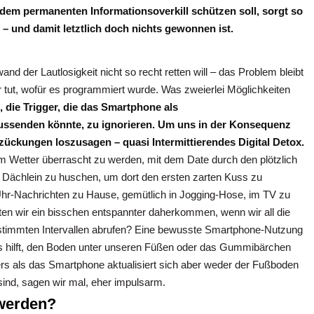
r dem permanenten Informationsoverkill schützen soll, sorgt so
– und damit letztlich doch nichts gewonnen ist.
nd der Lautlosigkeit nicht so recht retten will – das Problem bleibt
 tut, wofür es programmiert wurde. Was zweierlei Möglichkeiten
 die Trigger, die das Smartphone als
ussenden könnte, zu ignorieren. Um uns in der Konsequenz
zückungen loszusagen – quasi Intermittierendes Digital Detox.
om Wetter überrascht zu werden, mit dem Date durch den plötzlich
Dächlein zu huschen, um dort den ersten zarten Kuss zu
-Uhr-Nachrichten zu Hause, gemütlich in Jogging-Hose, im TV zu
nten wir ein bisschen entspannter daherkommen, wenn wir all die
estimmten Intervallen abrufen? Eine bewusste Smartphone-Nutzung
 hilft, den Boden unter unseren Füßen oder das Gummibärchen
s als das Smartphone aktualisiert sich aber weder der Fußboden
ind, sagen wir mal, eher impulsarm.
werden?