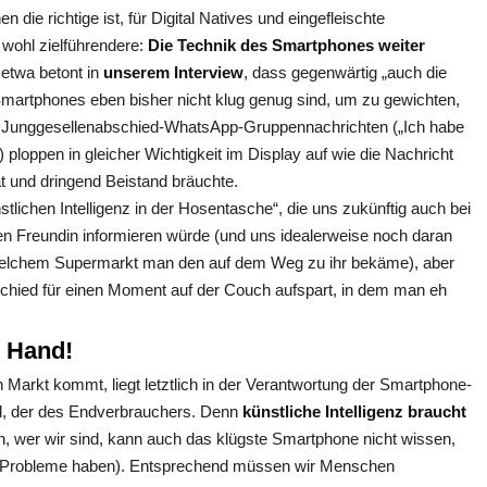
die richtige ist, für Digital Natives und eingefleischte
 wohl zielführendere:
Die Technik des Smartphones weiter
etwa betont in
unserem Interview
, dass gegenwärtig „auch die
Smartphones eben bisher nicht klug genug sind, um zu gewichten,
ie Junggesellenabschied-WhatsApp-Gruppennachrichten („Ich habe
) ploppen in gleicher Wichtigkeit im Display auf wie die Nachricht
at und dringend Beistand bräuchte.
stlichen Intelligenz in der Hosentasche“, die uns zukünftig auch bei
en Freundin informieren würde (und uns idealerweise noch daran
in welchem Supermarkt man den auf dem Weg zu ihr bekäme), aber
schied für einen Moment auf der Couch aufspart, in dem man eh
r Hand!
 Markt kommt, liegt letztlich in der Verantwortung der Smartphone-
nd, der des Endverbrauchers. Denn
künstliche Intelligenz braucht
, wer wir sind, kann auch das klügste Smartphone nicht wissen,
al Probleme haben). Entsprechend müssen wir Menschen