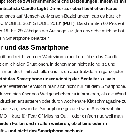
t stört es zwischenmenschliche Beziehungen, indem es mit
tischste Candle-Light-Dinner zur oberflächlichen Farce
rtphones auf Mensch-zu-Mensch-Beziehungen, gab es kürzlich
G+J MOBILE 360° STUDIE 2019“ (
PDF
). Da stimmten 60 Prozent
er 19- bis 29-Jährigen der Aussage zu: „Ich erwische mich selbst
ein Smartphone benutze.“
er und das Smartphone
egriff und reicht von der Wartezimmerhockerei über das Candle-
iemlich allen Situationen, in denen man nicht alleine ist, und
man doch mit sich alleine ist, sich aber trotzdem in ganz guter
eint das Smartphone unser wichtigster Begleiter zu sein.
erer Wartender erwischt man sich nicht nur mit dem Smartphone,
ektiver, sich über das Weltgeschehen zu informieren, als die Wand
hdrucken anzustarren oder durch wochenalte Klatschmagazine zu
tenpause ab, bevor das Smartphone gezückt wird. Aus Gewohnheit
MO – kurz für Fear Of Missing Out – oder einfach nur, weil man
iden Fällen und in allen weiteren, ob alleine oder in
ift – und nicht das Smartphone nach mir.