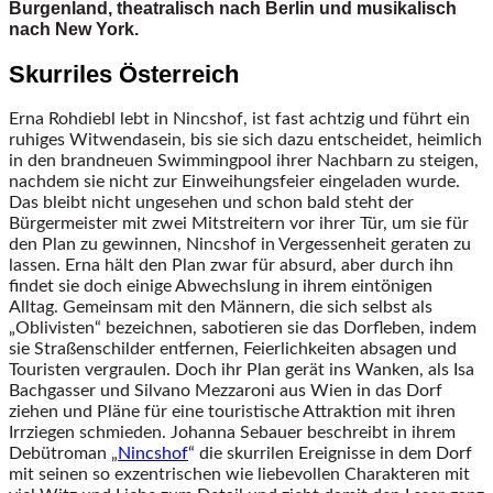
Burgenland, theatralisch nach Berlin und musikalisch
nach New York.
Skurriles Österreich
Erna Rohdiebl lebt in Nincshof, ist fast achtzig und führt ein
ruhiges Witwendasein, bis sie sich dazu entscheidet, heimlich
in den brandneuen Swimmingpool ihrer Nachbarn zu steigen,
nachdem sie nicht zur Einweihungsfeier eingeladen wurde.
Das bleibt nicht ungesehen und schon bald steht der
Bürgermeister mit zwei Mitstreitern vor ihrer Tür, um sie für
den Plan zu gewinnen, Nincshof in Vergessenheit geraten zu
lassen. Erna hält den Plan zwar für absurd, aber durch ihn
findet sie doch einige Abwechslung in ihrem eintönigen
Alltag. Gemeinsam mit den Männern, die sich selbst als
„Oblivisten“ bezeichnen, sabotieren sie das Dorfleben, indem
sie Straßenschilder entfernen, Feierlichkeiten absagen und
Touristen vergraulen. Doch ihr Plan gerät ins Wanken, als Isa
Bachgasser und Silvano Mezzaroni aus Wien in das Dorf
ziehen und Pläne für eine touristische Attraktion mit ihren
Irrziegen schmieden. Johanna Sebauer beschreibt in ihrem
Debütroman „
Nincshof
“ die skurrilen Ereignisse in dem Dorf
mit seinen so exzentrischen wie liebevollen Charakteren mit