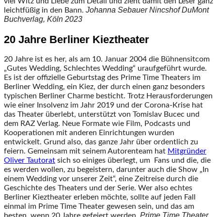
viel Witz und Liebe zum Detail und zieht damit den Leser ganz
Johanna Sebauer
Nincshof
DuMont
leichtfüßig in den Bann.
Buchverlag, Köln 2023
20 Jahre Berliner Kieztheater
20 Jahre ist es her, als am 10. Januar 2004 die Bühnensitcom
„Gutes Wedding, Schlechtes Wedding“ uraufgeführt wurde.
Es ist der offizielle Geburtstag des Prime Time Theaters im
Berliner Wedding, ein Kiez, der durch einen ganz besonders
typischen Berliner Charme besticht. Trotz Herausforderungen
wie einer Insolvenz im Jahr 2019 und der Corona-Krise hat
das Theater überlebt, unterstützt von Tomislav Bucec und
dem RAZ Verlag. Neue Formate wie Film, Podcasts und
Kooperationen mit anderen Einrichtungen wurden
entwickelt. Grund also, das ganze Jahr über ordentlich zu
feiern. Gemeinsam mit seinem Autorenteam hat
Mitgründer
Oliver Tautorat
sich so einiges überlegt, um Fans und die, die
es werden wollen, zu begeistern, darunter auch die Show „In
einem Wedding vor unserer Zeit“, eine Zeitreise durch die
Geschichte des Theaters und der Serie. Wer also echtes
Berliner Kieztheater erleben möchte, sollte auf jeden Fall
einmal im Prime Time Theater gewesen sein, und das am
Prime Time Theater
besten, wenn 20 Jahre gefeiert werden.