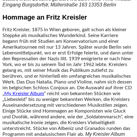
Eingang Burgsdorfstr, Müllerstraße 163
13353 Berlin
Hommage an Fritz Kreisler
Fritz Kreisler, 1875 in Wien geboren, galt schon als kleiner
Steppke als musikalisches Wunderkind. Seine Karriere
begann früh mit Studien am Konservatorium und einer
Amerikatournee mit nur 13 Jahren. Später wurde Berlin sein
Lebensmittelpunkt, wo er erst Erfolge feierte, und dann unter
den Repressalien der Nazis litt. 1939 emigrierte er nach New
York, wo er bis zu seinem Tod im Jahr 1962 lebte. Kreislers
gelang es, mit seiner Musik das Publikum zutiefst zu
berühren, und er hinterließ ein umfangreiches musikalisches
Werk. Das Duo Natalia, Piano und Violine, nahm sich dessen
im belgischen Schloss Conjoux an. Die Auswahl auf ihrer CD
„
My Kreisler Album
“ reicht von bekannten Stücken wie
„Liebesleid“ bis zu weniger bekannten Werken, die Kreislers
Auseinandersetzung mit verschiedenen Musikstilen zeigen.
Einige Stücke sind Hommagen an Komponisten wie Gluck
und Dvořák, während andere, wie der „Soldatenmarsch“, eine
musikalische Ironie zeigen, die Kreislers Vielseitigkeit
unterstreicht. Stücke von Albeniz und Granados runden das
My Kreisler Album
Programm mit andalusischem Flair ab.