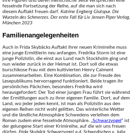
Ihre Figuren und deren menschliche Seite versprechen eine
fesselnde Fortsetzung der Reihe, auf die man sich nach
diesem Auftakt freuen darf.
Katrine Engberg
Glutspur. Die
Wurzeln des Schmerzes.
Der erste Fall für Liv Jensen
Piper Verlag,
München 2023
Familienangelegenheiten
Auch in Frida Skybäcks Auftakt ihrer neuen Krimireihe muss
eine junge Ermittlerin neu anfangen. Fredrika Storm ist eine
junge Polizistin, die einst aus Lund nach Stockholm ging und
nun wieder zurück in der Heimat ist. Dort soll die etwas
burschikose Frau mit dem kultivierten Henry Calment
zusammenarbeiten. Eine Kombination, die zur Freude des
Lesepublikums hervorragend funktioniert. Beide tragen ihr
persönliches Päckchen, besonders Fredrika wird
herausgefordert: Der Tod einer jungen Frau führt sie während
der Ermittlungen auch zu ihrer eigenen Familie. Dort, auf dem
Land, wo jeder jeden kennt, ist man als Polizistin aus den
eigenen Reihen nicht wohl gelitten. Das winterliche Wetter
und die ländliche Atmosphäre Schwedens verleihen dem
Roman zudem eine fesselnde Atmosphäre. „
Schwarzvogel
“ ist
der gelungene Start einer Krimireihe, auf die wir uns freuen
dürfen.
Frida Skybäck
Schwarzvogel
a.d. Schwedischen v. Julia