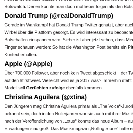
Botswatch. Denen könnte man doch mal lieber folgen als den Bots
Donald Trump (
@realDonaldTrump
)
Gerade im Wahlkampf hat Donald Trump Twitter genutzt, aber auch 
Wirbel über die Plattform gesorgt. Es wird interessant zu beobacht
Botschaften einspannen wird. Sicher ist aber jetzt schon, dass M
Finger schauen werden: So hat die Washington Post bereits ein
Pl
Kontext erhalten.
Apple (
@Apple
)
Über 700.000 Follower, aber noch kein Tweet abgeschickt – der T
auf den #firsttweet. Vielleicht wird es ja 2017 was? Immerhin steh
Modell soll
Gerüchten zufolge
ebenfalls kommen.
Christina Aguilera (@xtina)
Den Jüngeren mag Christina Aguilera primär als „The Voice“-Jurori
bekannt sein, doch in den Nullerjahren war sie auch mit ihrer Musi
nach der Veröffentlichung von „Lotus“ könnte das neue Album – auf
Erwartungen sind groß: Das Musikmagazin „Rolling Stone“ hatte es 