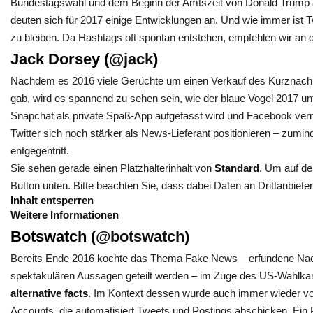
Bundestagswahl und dem Beginn der Amtszeit von Donald Trump al
deuten sich für 2017 einige Entwicklungen an. Und wie immer ist Tw
zu bleiben. Da Hashtags oft spontan entstehen, empfehlen wir an d
Jack Dorsey (
@jack
)
Nachdem es 2016 viele Gerüchte um einen Verkauf des Kurznachr
gab, wird es spannend zu sehen sein, wie der blaue Vogel 2017 u
Snapchat als private Spaß-App aufgefasst wird und Facebook verm
Twitter sich noch stärker als News-Lieferant positionieren – zum
entgegentritt.
Sie sehen gerade einen Platzhalterinhalt von
Standard
. Um auf den
Button unten. Bitte beachten Sie, dass dabei Daten an Drittanbiet
Inhalt entsperren
Weitere Informationen
Botswatch (
@botswatch
)
Bereits Ende 2016 kochte das Thema Fake News – erfundene Nachr
spektakulären Aussagen geteilt werden – im Zuge des US-Wahlkamp
alternative facts
. Im Kontext dessen wurde auch immer wieder vo
Accounts, die automatisiert Tweets und Postings abschicken. Ein Pr