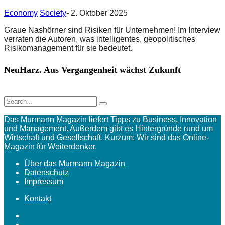
Economy
Society
-
2. Oktober 2025
Graue Nashörner sind Risiken für Unternehmen! Im Interview
verraten die Autoren, was intelligentes, geopolitisches
Risikomanagement für sie bedeutet.
NeuHarz. Aus Vergangenheit wächst Zukunft
Das Murmann Magazin liefert Tipps zu Business, Innovation
und Management. Außerdem gibt es Hintergründe rund um
Wirtschaft und Gesellschaft. Kurzum: Wir sind das Online-
Magazin für Weiterdenker.
Über das Murmann Magazin
Datenschutz
Impressum
Kontakt