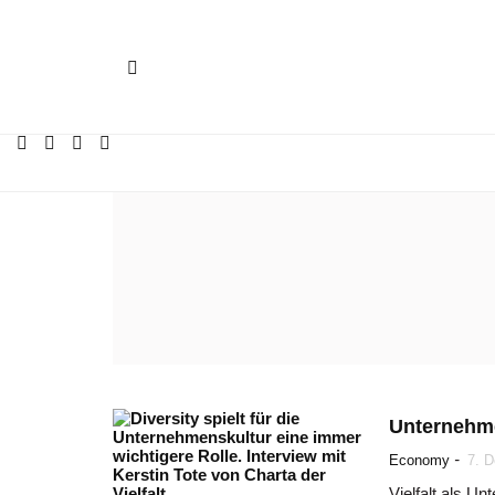
Unternehme
-
Economy
7. 
Vielfalt als U