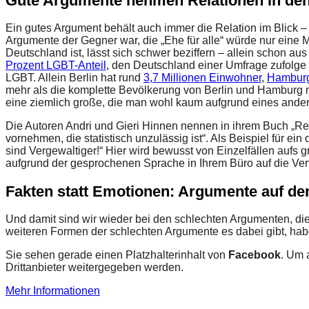
Gute Argumente nehmen Relationen in den
Ein gutes Argument behält auch immer die Relation im Blick – 
Argumente der Gegner war, die „Ehe für alle“ würde nur eine M
Deutschland ist, lässt sich schwer beziffern – allein schon 
Prozent LGBT-Anteil
, den Deutschland einer Umfrage zufolge 
LGBT. Allein Berlin hat rund
3,7 Millionen Einwohner
,
Hamburg 
mehr als die komplette Bevölkerung von Berlin und Hamburg n
eine ziemlich große, die man wohl kaum aufgrund eines ander
Die Autoren Andri und Gieri Hinnen nennen in ihrem Buch „Ref
vornehmen, die statistisch unzulässig ist“. Als Beispiel für e
sind Vergewaltiger!“ Hier wird bewusst von Einzelfällen aufs 
aufgrund der gesprochenen Sprache in Ihrem Büro auf die Ver
Fakten statt Emotionen: Argumente auf de
Und damit sind wir wieder bei den schlechten Argumenten, di
weiteren Formen der schlechten Argumente es dabei gibt, hab
Sie sehen gerade einen Platzhalterinhalt von
Facebook
. Um 
Drittanbieter weitergegeben werden.
Mehr Informationen