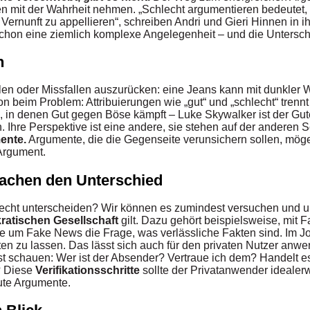
n mit der Wahrheit nehmen. „Schlecht argumentieren bedeutet, 
 Vernunft zu appellieren“, schreiben Andri und Gieri Hinnen in i
h schon eine ziemlich komplexe Angelegenheit – und die Unters
n
allen oder Missfallen auszurücken: eine Jeans kann mit dunkler
 beim Problem: Attribuierungen wie „gut“ und „schlecht“ trennt 
in denen Gut gegen Böse kämpft – Luke Skywalker ist der Gute,
Ihre Perspektive ist eine andere, sie stehen auf der anderen S
ente.
Argumente, die die Gegenseite verunsichern sollen, mö
 Argument.
achen den Unterschied
lecht unterscheiden? Wir können es zumindest versuchen und un
ratischen Gesellschaft
gilt. Dazu gehört beispielsweise, mit F
e um Fake News die Frage, was verlässliche Fakten sind. Im Jo
lten zu lassen. Das lässt sich auch für den privaten Nutzer an
st schauen: Wer ist der Absender? Vertraue ich dem? Handelt es s
? Diese
Verifikationsschritte
sollte der Privatanwender idealer
ute Argumente.