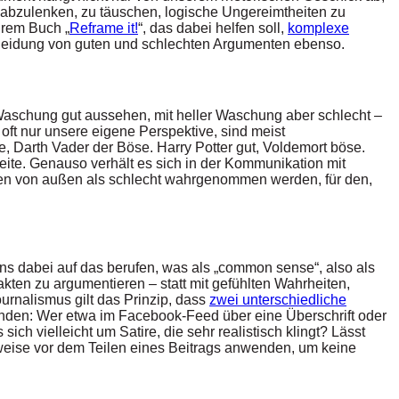
abzulenken, zu täuschen, logische Ungereimtheiten zu
hrem Buch „
Reframe it!
“, das dabei helfen soll,
komplexe
cheidung von guten und schlechten Argumenten ebenso.
 Waschung gut aussehen, mit heller Waschung aber schlecht –
oft nur unsere eigene Perspektive, sind meist
 Darth Vader der Böse. Harry Potter gut, Voldemort böse.
eite. Genauso verhält es sich in der Kommunikation mit
gen von außen als schlecht wahrgenommen werden, für den,
s dabei auf das berufen, was als „common sense“, also als
akten zu argumentieren – statt mit gefühlten Wahrheiten,
urnalismus gilt das Prinzip, dass
zwei unterschiedliche
wenden: Wer etwa im Facebook-Feed über eine Überschrift oder
ich vielleicht um Satire, die sehr realistisch klingt? Lässt
weise vor dem Teilen eines Beitrags anwenden, um keine