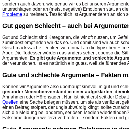
sondern auch davon, wie genau wir es bei unseren Argumente
unterschlagen oder an (meist negative) Emotionen statt an die
Probleme
zu meistern. Tatsächlich ist Argumentieren an sic
Gut gegen Schlecht – auch bei Argumente
Gut und Schlecht sind Kategorien, die wir oft nutzen, um Gef
zumindest empfinden wir das so. Und damit sind wir auch schon
Geschmackssache. Denken wir einmal an die typischen Filme, 
Aber: Die Todesser würden das anders sehen, ebenso die Sith. 
Argumenten:
Es gibt gute Argumente und schlechte Argum
der verunsichert, ist es natürlich ein gutes, weil zielführendes
Gute und schlechte Argumente – Fakten m
Können wir Argumente also überhaupt sinnvoll in gut und sch
gesunder Menschenverstand in einer aufgeklärten, demok
Annahmen oder Hörensagen. Nun ist nicht erst seit der Debatt
Quellen
eine Sache belegen müssen, um sie als verifiziert ge
einen Beitrag stolpert, der unglaubwürdig klingt, sollte zunäch
sich die Meldung bei anderen, seriösen Medien wiederfinden
Falschmeldungen weiterzuverbreiten – sondern Fakten und g