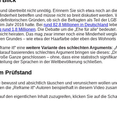
 Blick
und übertreibt nicht unnötig. Erinnern Sie sich etwa noch an di
inderheit betreffen und müsse nicht so breit diskutiert werden
aus definitorischen Gründen, ob sich die Befragten als Teil de
im Jahr 2016 hatte. Bei
rund 82,8 Millionen in Deutschland
lebe
rund 1,8 Millionen
. Die Debatte um die „Ehe für alle“ bedeutet
icht heiraten. Das mag zwar immer noch eine Minderheit vergl
en Grundes – wie etwa der Haarfarbe oder eben des Wohnorts –
rame it!“ eine
weitere Variante des schlechten Arguments
: 
in darauf basierendes schlechtes Argument bringen sie dieses: „
große Ganze geschlossen – ohne, dass eine statistisch signifika
teilung der Sprachen in der Weltbevölkerung schließen.
m Prüfstand
e bewusst und absichtlich täuschen und verunsichern wollen u
en die „Reframe it!“-Autoren beispielhaft in diesem Video zus
auf den eigentlichen Inhalt zuzugreifen, klicken Sie auf die Sch