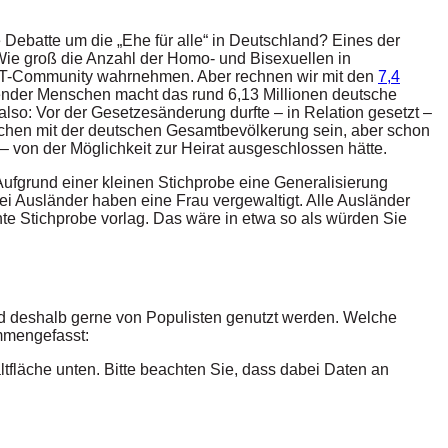
e Debatte um die „Ehe für alle“ in Deutschland? Eines der
. Wie groß die Anzahl der Homo- und Bisexuellen in
r LGBT-Community wahrnehmen. Aber rechnen wir mit den
7,4
nder Menschen macht das rund 6,13 Millionen deutsche
 also: Vor der Gesetzesänderung durfte – in Relation gesetzt –
ichen mit der deutschen Gesamtbevölkerung sein, aber schon
 von der Möglichkeit zur Heirat ausgeschlossen hätte.
„Aufgrund einer kleinen Stichprobe eine Generalisierung
Drei Ausländer haben eine Frau vergewaltigt. Alle Ausländer
nte Stichprobe vorlag. Das wäre in etwa so als würden Sie
nd deshalb gerne von Populisten genutzt werden. Welche
ammengefasst:
altfläche unten. Bitte beachten Sie, dass dabei Daten an