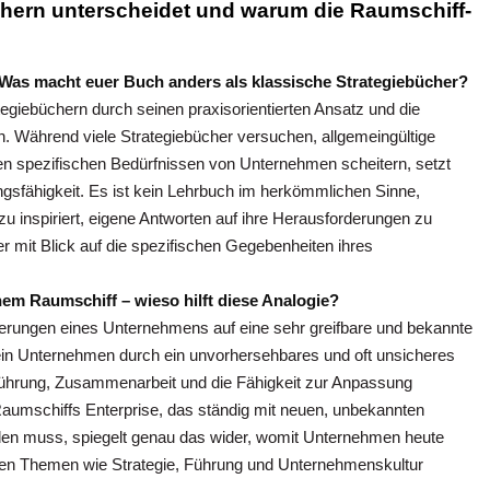
chern unterscheidet und warum die Raumschiff-
 Was macht euer Buch anders als klassische Strategiebücher?
egiebüchern durch seinen praxisorientierten Ansatz und die
n. Während viele Strategiebücher versuchen, allgemeingültige
den spezifischen Bedürfnissen von Unternehmen scheitern, setzt
ngsfähigkeit. Es ist kein Lehrbuch im herkömmlichen Sinne,
u inspiriert, eigene Antworten auf ihre Herausforderungen zu
 mit Blick auf die spezifischen Gegebenheiten ihres
nem Raumschiff – wieso hilft diese Analogie?
rderungen eines Unternehmens auf eine sehr greifbare und bekannte
ein Unternehmen durch ein unvorhersehbares und oft unsicheres
 Führung, Zusammenarbeit und die Fähigkeit zur Anpassung
Raumschiffs Enterprise, das ständig mit neuen, unbekannten
finden muss, spiegelt genau das wider, womit Unternehmen heute
xen Themen wie Strategie, Führung und Unternehmenskultur