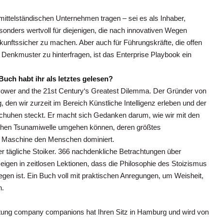
 mittelständischen Unternehmen tragen – sei es als Inhaber,
sonders wertvoll für diejenigen, die nach innovativen Wegen
kunftssicher zu machen. Aber auch für Führungskräfte, die offen
n Denkmuster zu hinterfragen, ist das Enterprise Playbook ein
uch habt ihr als letztes gelesen?
ower and the 21st Century‘s Greatest Dilemma. Der Gründer von
 den wir zurzeit im Bereich Künstliche Intelligenz erleben und der
huhen steckt. Er macht sich Gedanken darum, wie wir mit den
schen Tsunamiwelle umgehen können, deren größtes
ie Maschine den Menschen dominiert.
tägliche Stoiker. 366 nachdenkliche Betrachtungen über
zeigen in zeitlosen Lektionen, dass die Philosophie des Stoizismus
egen ist. Ein Buch voll mit praktischen Anregungen, um Weisheit,
n.
ng company companions hat Ihren Sitz in Hamburg und wird von