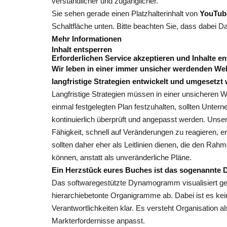
verständlicher und zugänglicher.
Sie sehen gerade einen Platzhalterinhalt von
YouTub
Schaltfläche unten. Bitte beachten Sie, dass dabei D
Mehr Informationen
Inhalt entsperren
Erforderlichen Service akzeptieren und Inhalte e
Wir leben in einer immer unsicher werdenden Wel
langfristige Strategien entwickelt und umgesetzt
Langfristige Strategien müssen in einer unsicheren We
einmal festgelegten Plan festzuhalten, sollten Unte
kontinuierlich überprüft und angepasst werden. Unse
Fähigkeit, schnell auf Veränderungen zu reagieren, en
sollten daher eher als Leitlinien dienen, die den Ra
können, anstatt als unveränderliche Pläne.
Ein Herzstück eures Buches ist das sogenannte 
Das softwaregestützte Dynamogramm visualisiert ge
hierarchiebetonte Organigramme ab. Dabei ist es kei
Verantwortlichkeiten klar. Es versteht Organisation 
Markterfordernisse anpasst.