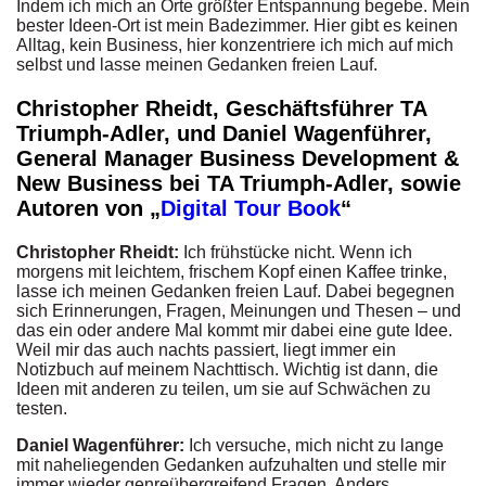
Indem ich mich an Orte größter Entspannung begebe. Mein
bester Ideen-Ort ist mein Badezimmer. Hier gibt es keinen
Alltag, kein Business, hier konzentriere ich mich auf mich
selbst und lasse meinen Gedanken freien Lauf.
Christopher Rheidt, Geschäftsführer TA
Triumph-Adler, und Daniel Wagenführer,
General Manager Business Development &
New Business bei TA Triumph-Adler, sowie
Autoren von „
Digital Tour Book
“
Christopher Rheidt:
Ich frühstücke nicht. Wenn ich
morgens mit leichtem, frischem Kopf einen Kaffee trinke,
lasse ich meinen Gedanken freien Lauf. Dabei begegnen
sich Erinnerungen, Fragen, Meinungen und Thesen – und
das ein oder andere Mal kommt mir dabei eine gute Idee.
Weil mir das auch nachts passiert, liegt immer ein
Notizbuch auf meinem Nachttisch. Wichtig ist dann, die
Ideen mit anderen zu teilen, um sie auf Schwächen zu
testen.
Daniel Wagenführer:
Ich versuche, mich nicht zu lange
mit naheliegenden Gedanken aufzuhalten und stelle mir
immer wieder genreübergreifend Fragen. Anders