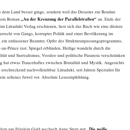
es dem Land besser ginge, sondern weil das Desaster zur Routine
„An der Kreuzung der Parallelstraßen“
einem Roman
an. Ende der
im Litradukt Verlag erschienen, liest sich das Buch wie eine düstere
errscht von Gangs, korrupter Politik und einer Bevölkerung im
 ein entlassener Beamter, Opfer des Strukturanpassungsprogramms,
au-Prince rast. Spiegel erblinden, Heilige wandeln durch die
alität und Surrealismus, Voodoo und politische Paranoia verschränken
ung hat etwas Trancehaftes zwischen Brutalität und Mystik. Angesichts
t erschreckend nachvollziehbar. Litradukt, seit Jahren Spezialist für
ng ein seltenes Juwel vor. Absolute Leseempfehlung.
„Die weiße
llern um Fräulein Gold wechselt Anne Stern mit