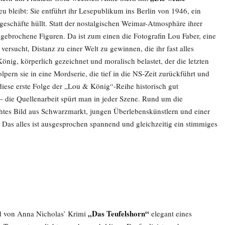
eu bleibt: Sie entführt ihr Lesepublikum ins Berlin von 1946, ein
eschäfte hüllt. Statt der nostalgischen Weimar-Atmosphäre ihrer
ebrochene Figuren. Da ist zum einen die Fotografin Lou Faber, eine
ersucht, Distanz zu einer Welt zu gewinnen, die ihr fast alles
ig, körperlich gezeichnet und moralisch belastet, der die letzten
pern sie in eine Mordserie, die tief in die NS-Zeit zurückführt und
diese erste Folge der „Lou & König“-Reihe historisch gut
 – die Quellenarbeit spürt man in jeder Szene. Rund um die
chtes Bild aus Schwarzmarkt, jungen Überlebenskünstlern und einer
. Das alles ist ausgesprochen spannend und gleichzeitig ein stimmiges
„Das Teufelshorn“
rd von Anna Nicholas’ Krimi
elegant eines