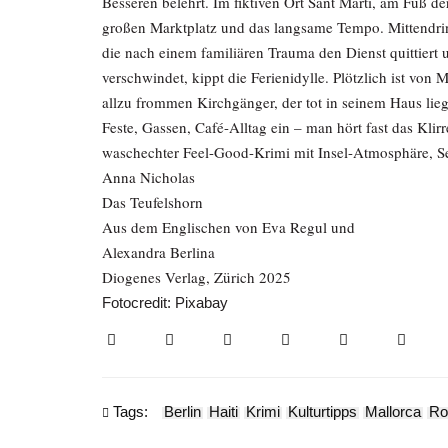
Besseren belehrt. Im fiktiven Ort Sant Martí, am Fuß d
großen Marktplatz und das langsame Tempo. Mittendrin 
die nach einem familiären Trauma den Dienst quittiert
verschwindet, kippt die Ferienidylle. Plötzlich ist vo
allzu frommen Kirchgänger, der tot in seinem Haus liegt
Feste, Gassen, Café-Alltag ein – man hört fast das Klirr
waschechter Feel-Good-Krimi mit Insel-Atmosphäre, Se
Anna Nicholas
Das Teufelshorn
Aus dem Englischen von Eva Regul und
Alexandra Berlina
Diogenes Verlag, Zürich 2025
Fotocredit: Pixabay
Tags:
Berlin
Haiti
Krimi
Kulturtipps
Mallorca
R