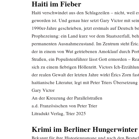
Haiti im Fieber
Haiti verschwindet aus den Schlagzeilen – nicht, weil 
geworden ist. Und genau hier setzt Gary Victor mit s
1990er-Jahre geschrieben, jetzt erstmals auf Deutsch be
Prophezeiung: ein Land kurz vor dem Staatszerfall, beh
permanenten Ausnahmezustand. Im Zentrum steht Éric,
der in einem von Wut getriebenen Amoklauf durch Port-
Straßen, ein Populistenführer lässt Gott ermorden – Re
sich zu einem fiebrigen Höllenritt. Victors Ich-Erzähl
der realen Gewalt der letzten Jahre wirkt Érics Zorn fas
haitianische Literatur, legt mit Peter Triers Übersetzu
Gary Victor
An der Kreuzung der Parallelstraßen
a.d. Französischen von Peter Trier
Litradukt Verlag, Trier 2025
Krimi im Berliner Hungerwinter
Bekannt für ihre Historienromane und nach den Bestse