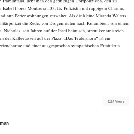
er Tramuntana, liebt man den geduldigen Dorfpolizisten, den zu
Isabel Flores Montserrat, 33, Ex-Polizistin mit ruppigem Charme,
 und nun Ferienwohnungen verwaltet. Als die kleine Miranda Walters
n Militärpolizei die Rede, von Drogenrouten nach Kolumbien, von einem
. Nicholas, seit Jahren auf der Insel heimisch, streut kenntnisreich
en der Kaffeetassen auf der Plaza. „Das Teufelshorn“ ist ein
riencharme und einer ausgesprochen sympathischen Ermittlerin.
1114 Views
oman