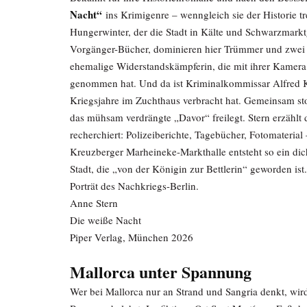
Nacht“
ins Krimigenre – wenngleich sie der Historie tr
Hungerwinter, der die Stadt in Kälte und Schwarzmarktg
Vorgänger-Bücher, dominieren hier Trümmer und zwei g
ehemalige Widerstandskämpferin, die mit ihrer Kamera v
genommen hat. Und da ist Kriminalkommissar Alfred Kön
Kriegsjahre im Zuchthaus verbracht hat. Gemeinsam stol
das mühsam verdrängte „Davor“ freilegt. Stern erzählt 
recherchiert: Polizeiberichte, Tagebücher, Fotomaterial
Kreuzberger Marheineke-Markthalle entsteht so ein di
Stadt, die „von der Königin zur Bettlerin“ geworden ist
Porträt des Nachkriegs-Berlin.
Anne Stern
Die weiße Nacht
Piper Verlag, München 2026
Mallorca unter Spannung
Wer bei Mallorca nur an Strand und Sangria denkt, wi