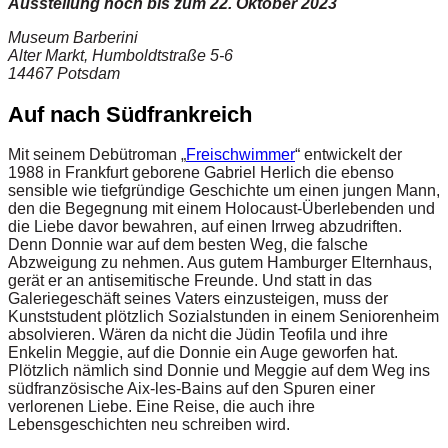
Ausstellung noch bis zum 22. Oktober 2023
Museum Barberini
Alter Markt, Humboldtstraße 5-6
14467 Potsdam
Auf nach Südfrankreich
Mit seinem Debütroman „
Freischwimmer
“ entwickelt der
1988 in Frankfurt geborene Gabriel Herlich die ebenso
sensible wie tiefgründige Geschichte um einen jungen Mann,
den die Begegnung mit einem Holocaust-Überlebenden und
die Liebe davor bewahren, auf einen Irrweg abzudriften.
Denn Donnie war auf dem besten Weg, die falsche
Abzweigung zu nehmen. Aus gutem Hamburger Elternhaus,
gerät er an antisemitische Freunde. Und statt in das
Galeriegeschäft seines Vaters einzusteigen, muss der
Kunststudent plötzlich Sozialstunden in einem Seniorenheim
absolvieren. Wären da nicht die Jüdin Teofila und ihre
Enkelin Meggie, auf die Donnie ein Auge geworfen hat.
Plötzlich nämlich sind Donnie und Meggie auf dem Weg ins
südfranzösische Aix-les-Bains auf den Spuren einer
verlorenen Liebe. Eine Reise, die auch ihre
Lebensgeschichten neu schreiben wird.