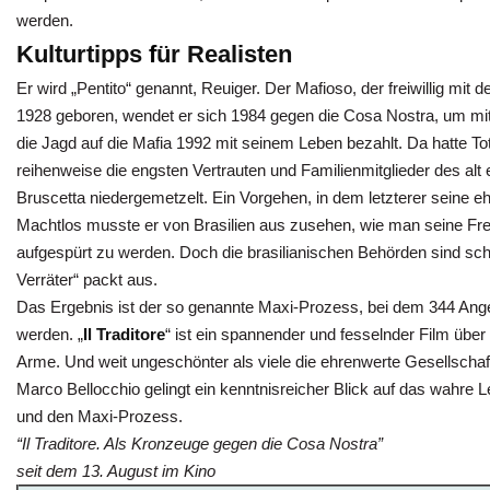
werden.
Kulturtipps
f
ür Realisten
Er wird „Pentito“ genannt, Reuiger. Der Mafioso, der freiwillig mit
1928 geboren, wendet er sich 1984 gegen die Cosa Nostra, um m
die Jagd auf die Mafia 1992 mit seinem Leben bezahlt. Da hatte To
reihenweise die engsten Vertrauten und Familienmitglieder des 
Bruscetta niedergemetzelt. Ein Vorgehen, in dem letzterer seine e
Machtlos musste er von Brasilien aus zusehen, wie man seine Fre
aufgespürt zu werden. Doch die brasilianischen Behörden sind schnel
Verräter“ packt aus.
Das Ergebnis ist der so genannte Maxi-Prozess, bei dem 344 Angek
werden. „
Il Traditore
“ ist ein spannender und fesselnder Film über
Arme. Und weit ungeschönter als viele die ehrenwerte Gesellschaft
Marco Bellocchio gelingt ein kenntnisreicher Blick auf das wahre
und den Maxi-Prozess.
“Il Traditore. Als Kronzeuge gegen die Cosa Nostra”
seit dem 13. August im Kino