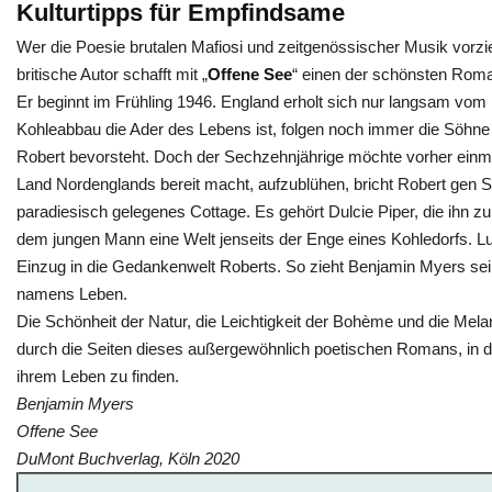
Kulturtipps
f
ür
Empfindsame
Wer die Poesie brutalen Mafiosi und zeitgenössischer Musik vorzi
britische Autor schafft mit „
Offene See
“ einen der schönsten Roma
Er beginnt im Frühling 1946. England erholt sich nur langsam vom
Kohleabbau die Ader des Lebens ist, folgen noch immer die Söhne i
Robert bevorsteht. Doch der Sechzehnjährige möchte vorher einm
Land Nordenglands bereit macht, aufzublühen, bricht Robert gen Süd
paradiesisch gelegenes Cottage. Es gehört Dulcie Piper, die ihn zum
dem jungen Mann eine Welt jenseits der Enge eines Kohledorfs. Luf
Einzug in die Gedankenwelt Roberts. So zieht Benjamin Myers sei
namens Leben.
Die Schönheit der Natur, die Leichtigkeit der Bohème und die Mel
durch die Seiten dieses außergewöhnlich poetischen Romans, in 
ihrem Leben zu finden.
Benjamin Myers
Offene See
DuMont Buchverlag, Köln 2020