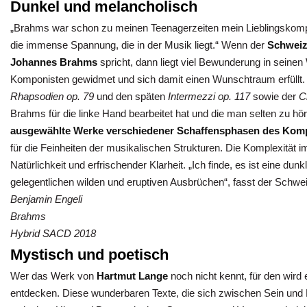
Dunkel und melancholisch
„Brahms war schon zu meinen Teenagerzeiten mein Lieblingskompon
die immense Spannung, die in der Musik liegt.“ Wenn der
Schweiz
Johannes Brahms
spricht, dann liegt viel Bewunderung in seine
Komponisten gewidmet und sich damit einen Wunschtraum erfüllt.
Rhapsodien op. 79
und den späten
Intermezzi op. 117
sowie der
C
Brahms für die linke Hand bearbeitet hat und die man selten zu h
ausgewählte Werke verschiedener Schaffensphasen des Kom
für die Feinheiten der musikalischen Strukturen. Die Komplexität 
Natürlichkeit und erfrischender Klarheit. „Ich finde, es ist eine du
gelegentlichen wilden und eruptiven Ausbrüchen“, fasst der Sch
Benjamin Engeli
Brahms
Hybrid SACD 2018
Mystisch und poetisch
Wer das Werk von
Hartmut Lange
noch nicht kennt, für den wird 
entdecken. Diese wunderbaren Texte, die sich zwischen Sein und 