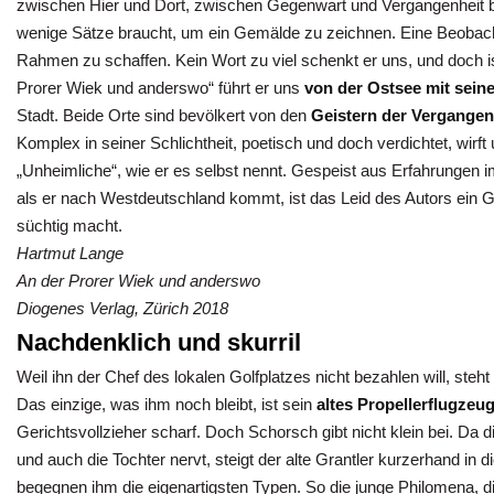
zwischen Hier und Dort, zwischen Gegenwart und Vergangenheit be
wenige Sätze braucht, um ein Gemälde zu zeichnen. Eine Beobacht
Rahmen zu schaffen. Kein Wort zu viel schenkt er uns, und doch is
Prorer Wiek und anderswo“ führt er uns
von der Ostsee mit sein
Stadt. Beide Orte sind bevölkert von den
Geistern der Vergangen
Komplex in seiner Schlichtheit, poetisch und doch verdichtet, wirft
„Unheimliche“, wie er es selbst nennt. Gespeist aus Erfahrungen 
als er nach Westdeutschland kommt, ist das Leid des Autors ein Ge
süchtig macht.
Hartmut Lange
An der Prorer Wiek und anderswo
Diogenes Verlag, Zürich 2018
Nachdenklich und skurril
Weil ihn der Chef des lokalen Golfplatzes nicht bezahlen will, ste
Das einzige, was ihm noch bleibt, ist sein
altes Propellerflugzeu
Gerichtsvollzieher scharf. Doch Schorsch gibt nicht klein bei. Da 
und auch die Tochter nervt, steigt der alte Grantler kurzerhand in 
begegnen ihm die eigenartigsten Typen. So die junge Philomena,